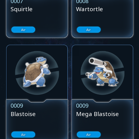
0007
0008
Squirtle
Wartortle
Air
Air
0009
0009
Blastoise
Mega Blastoise
Air
Air