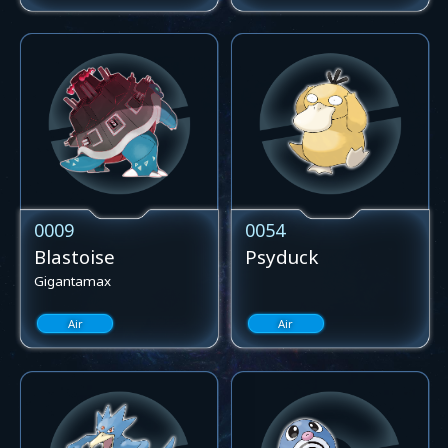
0009
0054
Blastoise
Psyduck
Gigantamax
Air
Air