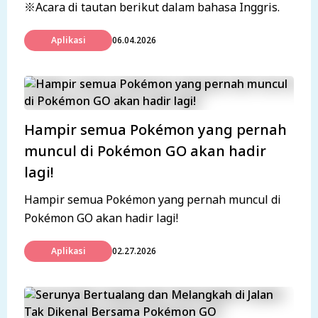
※Acara di tautan berikut dalam bahasa Inggris.
Aplikasi
06.04.2026
Hampir semua Pokémon yang pernah
muncul di Pokémon GO akan hadir
lagi!
Hampir semua Pokémon yang pernah muncul di
Pokémon GO akan hadir lagi!
Aplikasi
02.27.2026