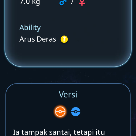
7.0 kg
/
Ability
Arus Deras
Versi
Ia tampak santai, tetapi itu