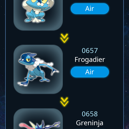
Air
0657
Frogadier
Air
0658
Greninja