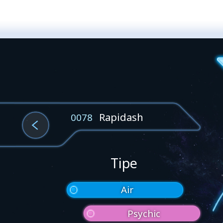
Rapidash
0078
Tipe
Air
Psychic