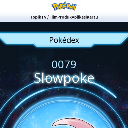
Topik
TV / Film
Produk
Aplikasi
Kartu
Pokédex
0079
Slowpoke