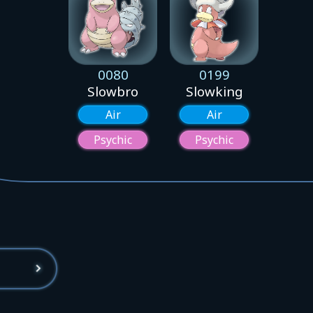
0080
0199
Slowbro
Slowking
Air
Air
Psychic
Psychic