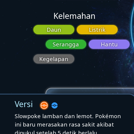
Kelemahan
Daun
Listrik
Serangga
Hantu
Kegelapan
Versi
Slowpoke lamban dan lemot. Pokémon
ini baru merasakan rasa sakit akibat
dipukul setelah 5 detik berlalu.