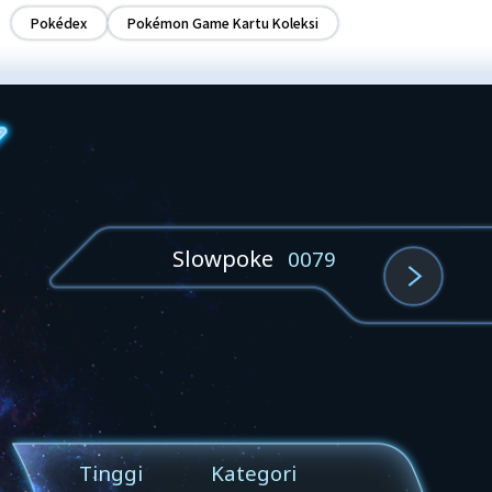
Pokédex
Pokémon Game Kartu Koleksi
Slowpoke
0079
Tinggi
Kategori