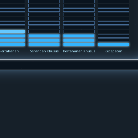
Pertahanan
Serangan Khusus
Pertahanan Khusus
Kecepatan