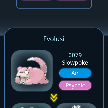
Evolusi
0079
Slowpoke
Air
Psychic