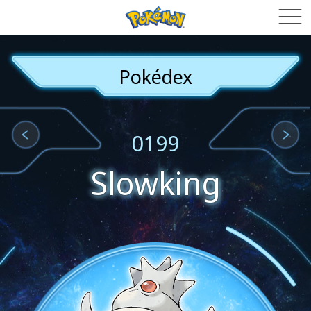
Pokédex
0199
Slowking