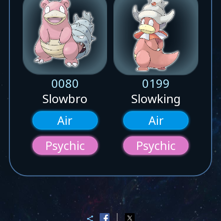
0080
0199
Slowbro
Slowking
Air
Air
Psychic
Psychic