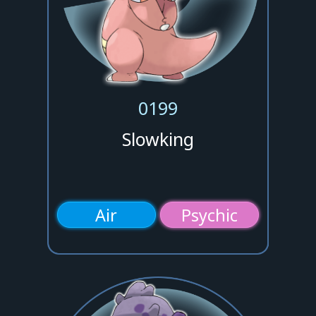
0199
Slowking
Air
Psychic