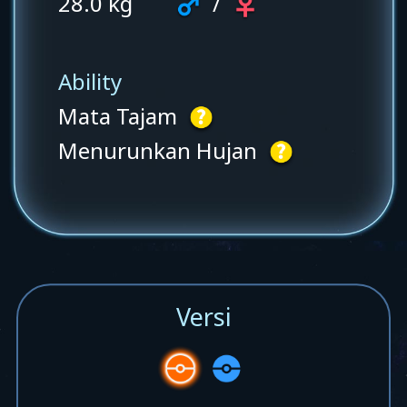
28.0 kg
/
Ability
Mata Tajam
Menurunkan Hujan
Versi