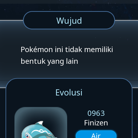
Wujud
Pokémon ini tidak memiliki
bentuk yang lain
Evolusi
0963
Finizen
Air