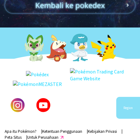
Kembali ke pokedex
Region
Apa itu Pokémon?
Ketentuan Penggunaan
Kebijakan Privasi
Peta Situs
Untuk Perusahaan