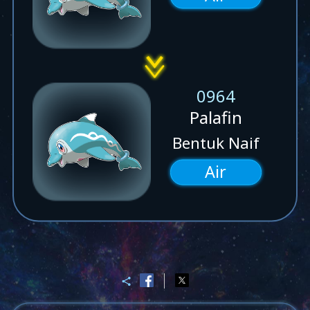
0964
Palafin
Bentuk Naif
Air